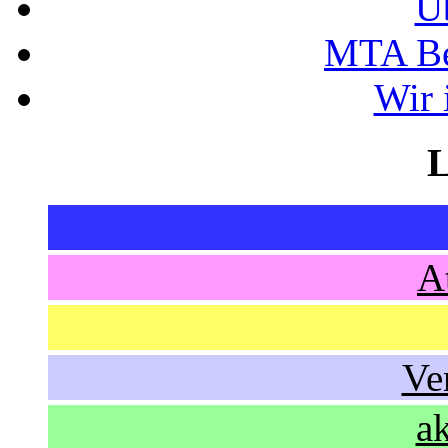
Ü
MTA Be
Wir 
L
A
Ve
a