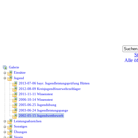
St
Alle ö
Galerie
Einsätze
Jugend
2013-07-06 bayr. Jugendleistungsprüfung Hütten
2012-08-09 Kreisjugendfeuerwehrzeltlager
2011-11-11 Wissenstest
2006-10-14 Wissenstest
2005-06-25 Jugendübung
2003-06-24 Jugendleistungspange
2002-05-15 Jugendwettbewerb
Leistungsabzeichen
Sonstiges
Übungen
Verein